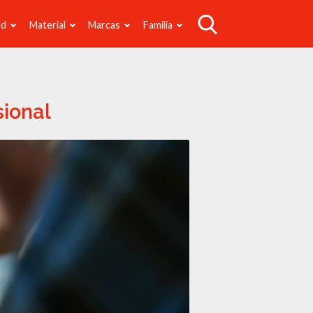
ad
Material
Marcas
Familia
sional