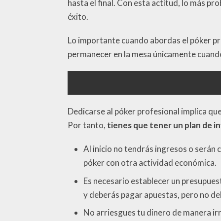
hasta el final. Con esta actitud, lo más p
éxito.
Lo importante cuando abordas el póker pro
permanecer en la mesa únicamente cuando t
Dedicarse al póker profesional implica qu
Por tanto,
tienes que tener un plan de i
Al inicio no tendrás ingresos o serán
póker con otra actividad económica.
Es necesario establecer un presupuest
y deberás pagar apuestas, pero no d
No arriesgues tu dinero de manera irr