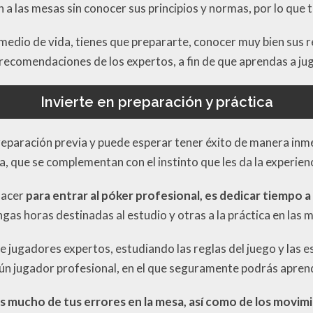
an a las mesas sin conocer sus principios y normas, por lo qu
 medio de vida, tienes que prepararte, conocer muy bien sus re
recomendaciones de los expertos, a fin de que aprendas a jug
Invierte en preparación y práctica
reparación previa y puede esperar tener éxito de manera inme
a, que se complementan con el instinto que les da la experienc
hacer
para entrar al póker profesional, es dedicar tiempo 
ngas horas destinadas al estudio y otras a la práctica en las 
de jugadores expertos, estudiando las reglas del juego y las 
gún jugador profesional, en el que seguramente podrás aprend
 mucho de tus errores en la mesa, así como de los movimi