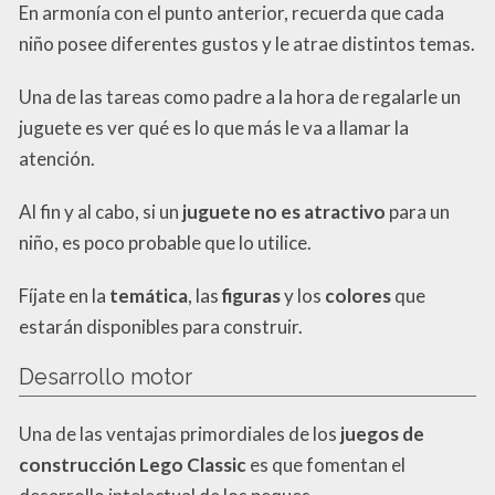
En armonía con el punto anterior, recuerda que cada
niño posee diferentes gustos y le atrae distintos temas.
Una de las tareas como padre a la hora de regalarle un
juguete es ver qué es lo que más le va a llamar la
atención.
Al fin y al cabo, si un
juguete no es atractivo
para un
niño, es poco probable que lo utilice.
Fíjate en la
temática
, las
figuras
y los
colores
que
estarán disponibles para construir.
Desarrollo motor
Una de las ventajas primordiales de los
juegos de
construcción Lego Classic
es que fomentan el