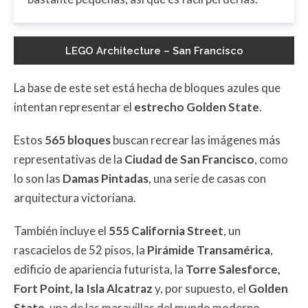
LEGO Architecture – San Francisco
La base de este set está hecha de bloques azules que
intentan representar el
estrecho Golden State
.
Estos
565 bloques
buscan recrear las imágenes más
representativas de la
Ciudad de San Francisco
, como
lo son las
Damas Pintadas
, una serie de casas con
arquitectura victoriana.
También incluye el
555 California Street
, un
rascacielos de 52 pisos, la
Pirámide Transamérica
,
edificio de apariencia futurista, la
Torre Salesforce,
Fort Point, la Isla Alcatraz
y, por supuesto, el
Golden
State
, una de las maravillas del mundo moderno.