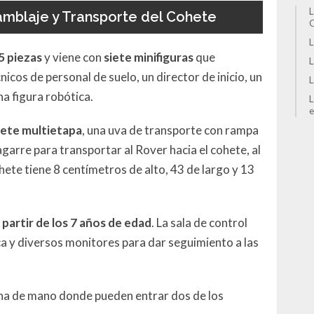
L
amblaje y Transporte del Cohete
L
5 piezas
y viene con
siete minifiguras
que
L
icos de personal de suelo, un director de inicio, un
L
na figura robótica.
L
e
ete multietapa
, una uva de transporte con rampa
garre para transportar al Rover hacia el cohete, al
ohete tiene 8 centímetros de alto, 43 de largo y 13
 partir de los 7 años de edad
. La sala de control
a y diversos monitores para dar seguimiento a las
bina de mano donde pueden entrar dos de los