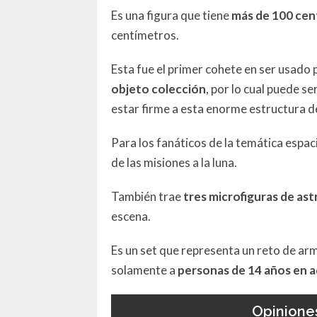
Es una figura que tiene
más de 100 cen
centímetros.
Esta fue el primer cohete en ser usado p
objeto colección
, por lo cual puede se
estar firme a esta enorme estructura d
Para los fanáticos de la temática espaci
de las misiones a la luna.
También trae
tres microfiguras de as
escena.
Es un set que representa un reto de a
solamente a
personas de 14 años en 
Opinione