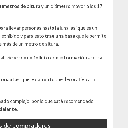
tímetros de altura
y un diámetro mayor a los 17
ara llevar personas hasta la luna, así que es un
r exhibido y para esto
trae una base
que le permite
e más de un metro de altura.
al, viene con un
folleto con información
acerca
tronautas
, que le dan un toque decorativo a la
rmado complejo, por lo que está recomendado
adelante
.
s de compradores