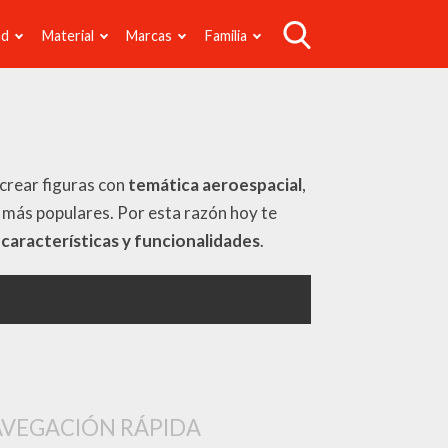
ad
Material
Marcas
Familia
 crear figuras con
temática aeroespacial
,
s más populares. Por esta razón hoy te
s
características y funcionalidades
.
VEGACIÓN RÁPIDA