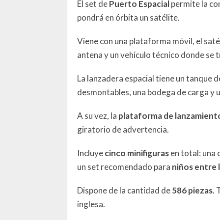
El set de
Puerto Espacial
permite la co
pondrá en órbita un satélite.
Viene con una plataforma móvil, el sat
antena y un vehículo técnico donde se t
La lanzadera espacial tiene un tanque 
desmontables, una bodega de carga y u
A su vez, la
plataforma de lanzamient
giratorio de advertencia.
Incluye
cinco minifiguras
en total: una 
un set recomendado para
niños entre 
Dispone de la cantidad de
586 piezas
. 
inglesa.