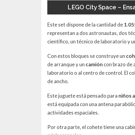
LEGO City Space – Ens
Este set dispone de la cantidad de
1.05
representan a dos astronautas, dos técn
científico, un técnico de laboratorio y u
Con estos bloques se construye un
coh
de arranque y un
camión
con brazo de a
laboratorio o al centro de control. El c
de ancho.
Este juguete está pensado para
niños a
está equipada con una antena parabólic
actividades espaciales.
Por otra parte, el cohete tiene una ca